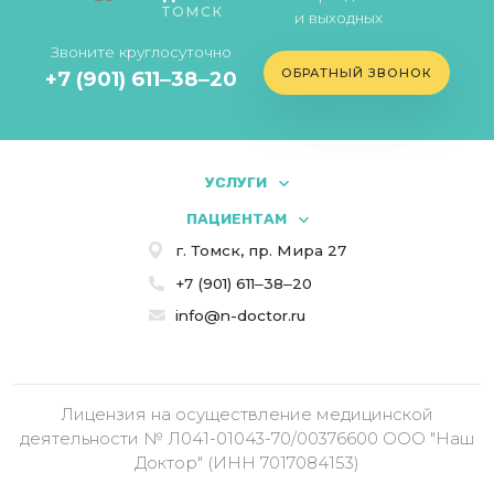
ТОМСК
и выходных
Звоните круглосуточно
ОБРАТНЫЙ ЗВОНОК
+7 (901) 611‒38‒20
УСЛУГИ
ПАЦИЕНТАМ
г. Томск, пр. Мира 27
+7 (901) 611‒38‒20
info@n-doctor.ru
Лицензия на осуществление медицинской
деятельности № Л041-01043-70/00376600 ООО "Наш
Доктор" (ИНН 7017084153)