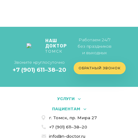
Работаем 24/7
НАШ
ДОКТОР
без праздников
ТОМСК
и выходных
Звоните круглосуточно
ОБРАТНЫЙ ЗВОНОК
+7 (901) 611‒38‒20
УСЛУГИ
ПАЦИЕНТАМ
г. Томск, пр. Мира 27
+7 (901) 611‒38‒20
info@n-doctor.ru