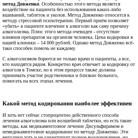
метод Довженко
. Особенностью этого метода является
воздействие на пациента без использования каких-либо
вшиваний, таблеток и уколов. Метод Довженко относится к
методу стрессовой психотерапии. Первый приём позволяет
«убить» в пациенте влечение к алкоголю как саму причину
алкоголизма. Плюс этого метода очевиден - отсутствие
влияния препаратов на организм человека. Цена кодировки в
нашей клиники – 14 000 рублей. Однако метод Довженко всё-
таки способен помочь не каждому.
С алкоголизмом борются не только врачи и пациенты, а все,
кто находятся рядом. Конкретно врач отвечает за кодировку от
алкоголя в Томске, но в этом процессе также должны
принимать участие родственники и близкие больного,
помогать на всех этапах лечения.
Какой метод кодирования наиболее эффективен
И хоть нет сейчас стопроцентно действенного способа
лечения алкоголизма или волшебной таблетки, но есть такие
методы, как медикаментозное лечение Дисульфирамом и
немедикаментозное кодирование по методу Довженко. Эти
методики хоть и не гарантирует полное выздоровление, но